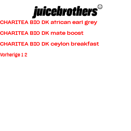
Skip
Datenschutz
juicebrothers
to
content
CHARITEA BIO DK african earl grey
CHARITEA BIO DK mate boost
CHARITEA BIO DK ceylon breakfast
Seitennummerierung
Vorherige
1
2
der
Beiträge